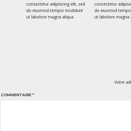
consectetur adipisicing elit, sed
consectetur adipisic
do eiusmod tempor incididunt
do eiusmod tempor 
ut labolore magna aliqua.
ut labolore magna a
Votre ad
COMMENTAIRE
*