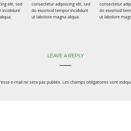
ing elit, sed
consectetur adipisicing elit, sed
consectetur adipi
incididunt
do eiusmod tempor incididunt
do eiusmod temp
liqua.
ut labolore magna aliqua.
ut labolore magn
LEAVE A REPLY
resse e-mail ne sera pas publiée.
Les champs obligatoires sont indiq