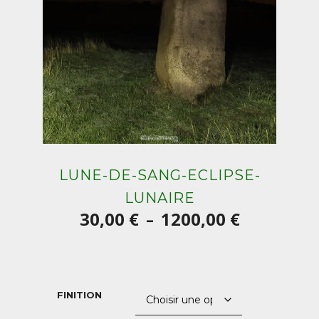
LUNE-DE-SANG-ECLIPSE-
LUNAIRE
Plage
30,00
€
1200,00
€
–
de
prix :
30,00 €
FINITION
à