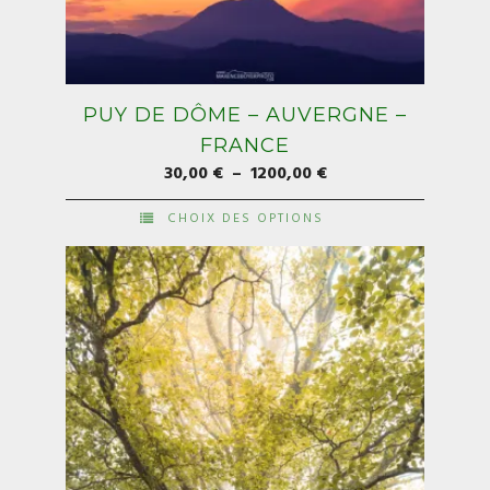
PUY DE DÔME – AUVERGNE –
FRANCE
Plage
30,00
€
–
1200,00
€
de
CHOIX DES OPTIONS
prix :
Ce
30,00 €
produit
à
a
1200,00 €
plusieurs
variations.
Les
options
peuvent
être
choisies
sur