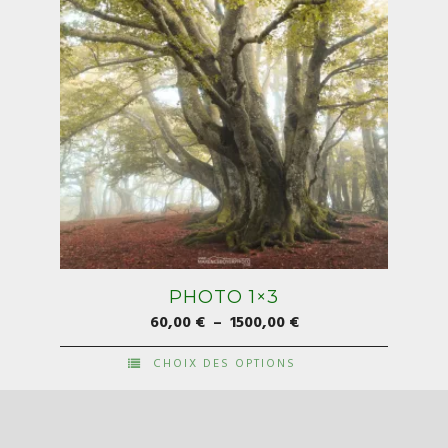
la
page
du
produit
PHOTO 1×3
Plage
60,00
€
–
1500,00
€
de
CHOIX DES OPTIONS
prix :
Ce
60,00 €
produit
à
a
1500,00 €