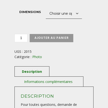
1200,00 €
DIMENSIONS
QUANTITÉ
AJOUTER AU PANIER
DE
LUNE-
DE-
UGS :
2015
SANG-
Catégorie :
Photo
ECLIPSE-
LUNAIRE
DESCRIPTION
Pour toutes questions, demande de