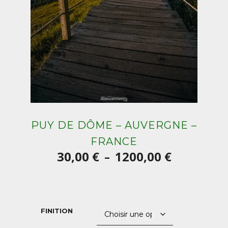
PUY DE DÔME – AUVERGNE –
FRANCE
Plage
30,00
€
1200,00
€
–
de
prix :
30,00 €
FINITION
à