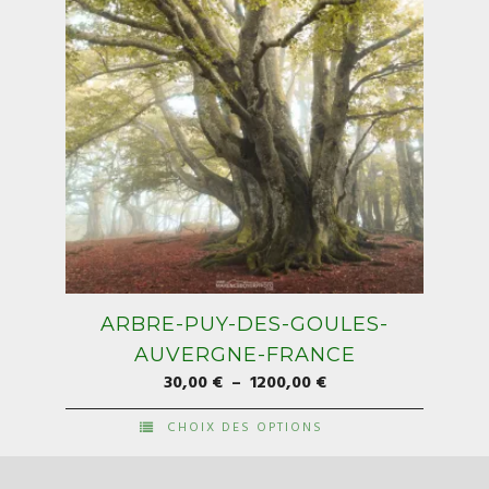
la
page
du
produit
ARBRE-PUY-DES-GOULES-
AUVERGNE-FRANCE
Plage
30,00
€
–
1200,00
€
de
CHOIX DES OPTIONS
prix :
Ce
30,00 €
produit