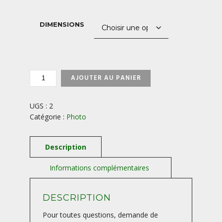
1200,00 €
DIMENSIONS
QUANTITÉ
AJOUTER AU PANIER
DE
PUY
DE
UGS :
2
DÔME
Catégorie :
Photo
-
AUVERGNE
-
FRANCE
DESCRIPTION
Pour toutes questions, demande de