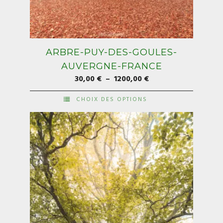
ARBRE-PUY-DES-GOULES-
AUVERGNE-FRANCE
Plage
30,00
€
–
1200,00
€
de
CHOIX DES OPTIONS
prix :
Ce
30,00 €
produit
à
a
1200,00 €
plusieurs
variations.
Les
options
peuvent
être
choisies
sur