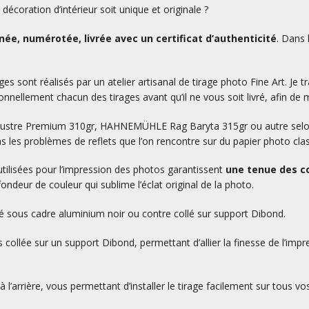
écoration d’intérieur soit unique et originale ?
ée, numérotée, livrée avec un certificat d’authenticité
. Dans 
es sont réalisés par un atelier artisanal de tirage photo Fine Art. Je tr
nnellement chacun des tirages avant qu’il ne vous soit livré, afin de m
L Lustre Premium 310gr, HAHNEMÜHLE Rag Baryta 315gr ou autre selon v
as les problèmes de reflets que l’on rencontre sur du papier photo cla
utilisées pour l’impression des photos garantissent
une tenue des co
ondeur de couleur qui sublime l’éclat original de la photo.
ré sous cadre aluminium noir ou contre collé sur support Dibond.
 collée sur un support Dibond, permettant d’allier la finesse de l’impr
 l’arrière, vous permettant d’installer le tirage facilement sur tous vo