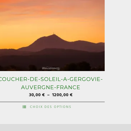
COUCHER-DE-SOLEIL-A-GERGOVIE-
AUVERGNE-FRANCE
Plage
30,00
€
–
1200,00
€
de
CHOIX DES OPTIONS
prix :
e
30,00 €
roduit
à