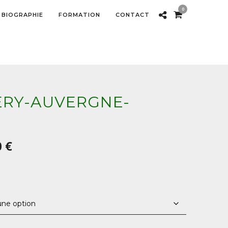
0
BIOGRAPHIE
FORMATION
CONTACT
ERY-AUVERGNE-
Plage
0
€
de
prix :
30,00 €
à