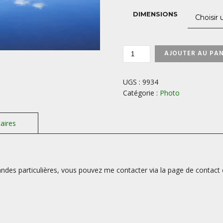
DIMENSIONS
QUANTITÉ
AJOUTER AU PAN
DE
LAC-
DE-
UGS :
9934
GUERY-
Catégorie :
Photo
AUVERGNE-
FRANCE
des particulières, vous pouvez me contacter via la page de contact 