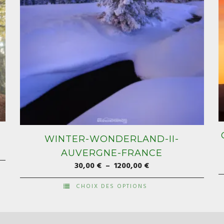
WINTER-WONDERLAND-II-
AUVERGNE-FRANCE
Plage
30,00
€
–
1200,00
€
de
CHOIX DES OPTIONS
prix :
C
Ce
30,00 €
p
produit
à
a
a