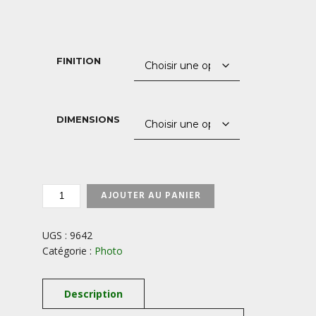
de
prix :
40,00 €
FINITION
à
850,00 €
DIMENSIONS
QUANTITÉ
AJOUTER AU PANIER
DE
HEILIGENBLUT-
ALPES-
UGS :
9642
AUTRICHE
Catégorie :
Photo