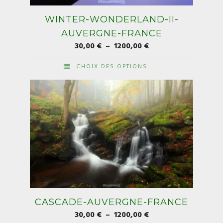
WINTER-WONDERLAND-II-
AUVERGNE-FRANCE
Plage
30,00
€
–
1200,00
€
de
CHOIX DES OPTIONS
prix :
Ce
30,00 €
produit
à
a
1200,00 €
plusieurs
variations.
Les
options
peuvent
être
choisies
sur
la
CASCADE-AUVERGNE-FRANCE
page
Plage
30,00
€
–
1200,00
€
du