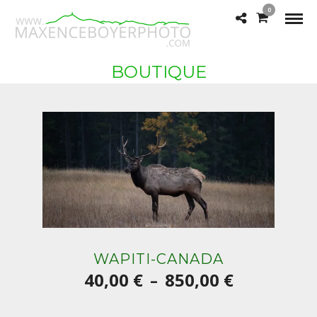
0
BOUTIQUE
WAPITI-CANADA
Plage
40,00
€
850,00
€
–
de