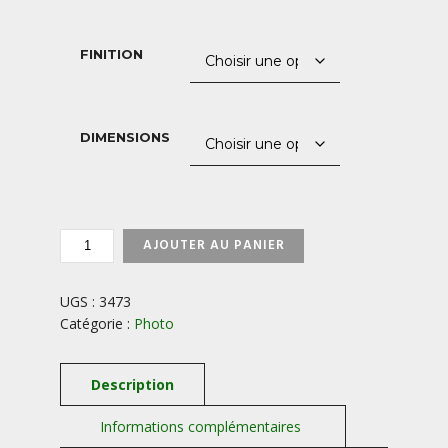
prix :
40,00 €
FINITION
à
850,00 €
DIMENSIONS
QUANTITÉ
AJOUTER AU PANIER
DE
WAPITI-
CANADA
UGS :
3473
Catégorie :
Photo