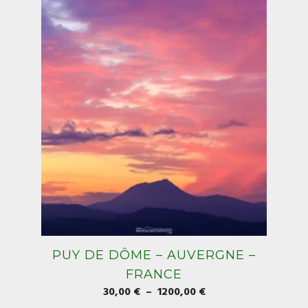
être
choisies
sur
la
page
du
produit
PUY DE DÔME – AUVERGNE –
FRANCE
Plage
30,00
€
–
1200,00
€