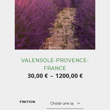
VALENSOLE-PROVENCE-
FRANCE
Plage
30,00
€
1200,00
€
–
de
prix :
30,00 €
FINITION
à