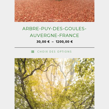
ARBRE-PUY-DES-GOULES-
AUVERGNE-FRANCE
Plage
30,00
€
–
1200,00
€
de
CHOIX DES OPTIONS
prix :
Ce
30,00 €
produit
à
a
1200,00 €
plusieurs
variations.
Les
options
peuvent
être
choisies