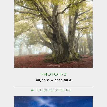
sur
la
page
du
produit
PHOTO 1×3
Plage
60,00
€
–
1500,00
€
de
CHOIX DES OPTIONS
prix :
Ce
60,00 €
produit
à
a