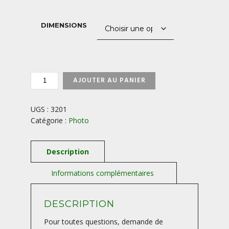
1200,00 €
DIMENSIONS
QUANTITÉ
AJOUTER AU PANIER
DE
VALENSOLE-
PROVENCE-
UGS :
3201
FRANCE
Catégorie :
Photo
DESCRIPTION
Pour toutes questions, demande de