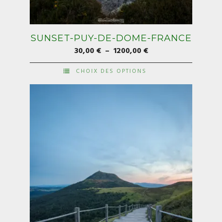
SUNSET-PUY-DE-DOME-FRANCE
Plage
30,00
€
–
1200,00
€
de
CHOIX DES OPTIONS
prix :
Ce
30,00 €
produit
à
a
1200,00 €
plusieurs
variations.
Les
options
peuvent
être
choisies
sur
la
page