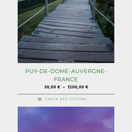
du
produit
PUY-DE-DOME-AUVERGNE-
FRANCE
Plage
30,00
€
–
1200,00
€
de
CHOIX DES OPTIONS
prix :
Ce
30,00 €
produit
à
a
1200,00 €
plusieurs
variations.