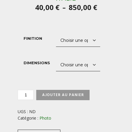
Plage
40,00
€
850,00
€
–
de
prix :
40,00 €
FINITION
à
850,00 €
DIMENSIONS
QUANTITÉ
AJOUTER AU PANIER
DE
TRE-
CIME-
UGS :
ND
DOLOMITES-
Catégorie :
Photo
ITALIE