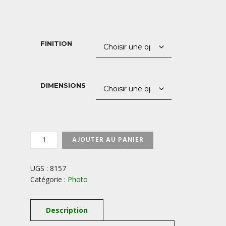
de
prix :
40,00 €
FINITION
à
850,00 €
DIMENSIONS
QUANTITÉ
AJOUTER AU PANIER
DE
ROCHES-
TUILIERE-
UGS :
8157
ET-
Catégorie :
Photo
SANADOIRE