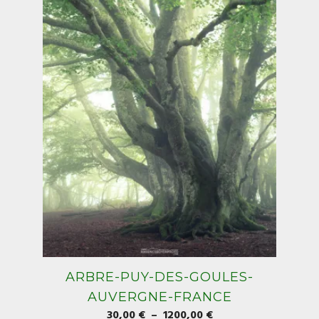
peuvent
être
choisies
sur
la
page
du
produit
ARBRE-PUY-DES-GOULES-
AUVERGNE-FRANCE
Plage
30,00
€
–
1200,00
€