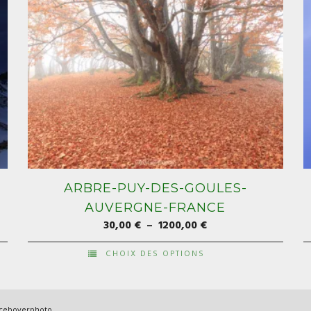
ARBRE-PUY-DES-GOULES-
AUVERGNE-FRANCE
Plage
30,00
€
–
1200,00
€
de
CHOIX DES OPTIONS
prix :
Ce
C
30,00 €
produit
p
à
a
a
nceboyerphoto