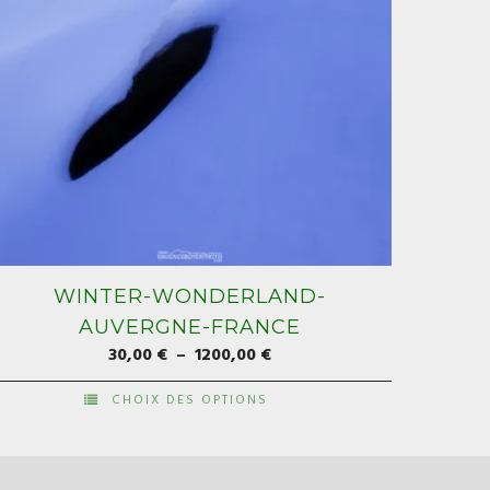
WINTER-WONDERLAND-
AUVERGNE-FRANCE
Plage
30,00
€
–
1200,00
€
de
CHOIX DES OPTIONS
prix :
e
30,00 €
roduit
à