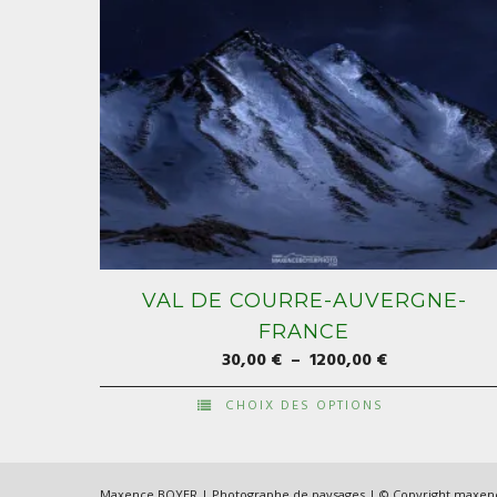
VAL DE COURRE-AUVERGNE-
FRANCE
Plage
30,00
€
–
1200,00
€
de
CHOIX DES OPTIONS
prix :
Ce
30,00 €
produit
à
a
Maxence BOYER | Photographe de paysages | © Copyright maxe