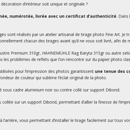
écoration d’intérieur soit unique et originale ?
ée, numérotée, livrée avec un certificat d’authenticité
. Dans 
es sont réalisés par un atelier artisanal de tirage photo Fine Art. Je tr
nnellement chacun des tirages avant qu’il ne vous soit livré, afin de m
L Lustre Premium 310gr, HAHNEMÜHLE Rag Baryta 315gr ou autre selon v
as les problèmes de reflets que l’on rencontre sur du papier photo cla
utilisées pour l’impression des photos garantissent
une tenue des co
ondeur de couleur qui sublime l’éclat original de la photo.
ré sous cadre aluminium noir ou contre collé sur support Dibond.
 collée sur un support Dibond, permettant d’allier la finesse de l’impr
 l’arrière, vous permettant d’installer le tirage facilement sur tous vo