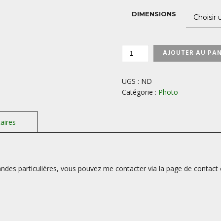
DIMENSIONS
QUANTITÉ
AJOUTER AU PAN
DE
PUY-
DE-
UGS :
ND
PARIOU-
Catégorie :
Photo
AUVERGNE-
FRANCE
des particulières, vous pouvez me contacter via la page de contact 