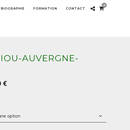
0
BIOGRAPHIE
FORMATION
CONTACT
RIOU-AUVERGNE-
Plage
0
€
de
prix :
60,00 €
à