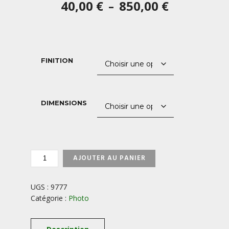
Plage
40,00
€
850,00
€
–
de
prix :
40,00 €
FINITION
à
850,00 €
DIMENSIONS
QUANTITÉ
AJOUTER AU PANIER
DE
MOUFLON-
DANS-
UGS :
9777
LA-
Catégorie :
Photo
VALLEE-
DE-
CHAUDEFOUR-