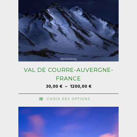
produit
VAL DE COURRE-AUVERGNE-
FRANCE
Plage
30,00
€
–
1200,00
€
de
CHOIX DES OPTIONS
prix :
Ce
30,00 €
produit
à
a
1200,00 €
plusieurs
variations.