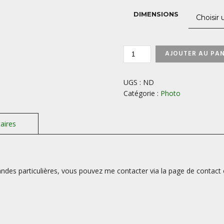
DIMENSIONS
QUANTITÉ
AJOUTER AU PAN
DE
MAISON-
DE-
UGS :
ND
PIERRE-
Catégorie :
Photo
VALENSOLE-
FRANCE
des particulières, vous pouvez me contacter via la page de contact 