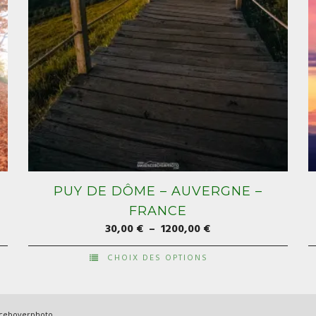
PUY DE DÔME – AUVERGNE –
FRANCE
Plage
30,00
€
–
1200,00
€
de
CHOIX DES OPTIONS
prix :
Ce
C
30,00 €
produit
p
à
a
a
nceboyerphoto