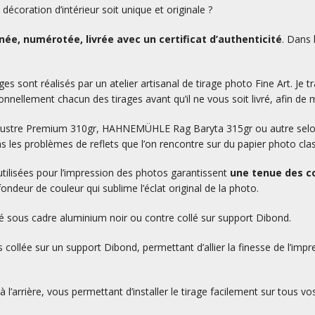
écoration d’intérieur soit unique et originale ?
ée, numérotée, livrée avec un certificat d’authenticité
. Dans 
es sont réalisés par un atelier artisanal de tirage photo Fine Art. Je tr
nnellement chacun des tirages avant qu’il ne vous soit livré, afin de m
L Lustre Premium 310gr, HAHNEMÜHLE Rag Baryta 315gr ou autre selon v
as les problèmes de reflets que l’on rencontre sur du papier photo cla
utilisées pour l’impression des photos garantissent
une tenue des co
ondeur de couleur qui sublime l’éclat original de la photo.
ré sous cadre aluminium noir ou contre collé sur support Dibond.
 collée sur un support Dibond, permettant d’allier la finesse de l’impr
 l’arrière, vous permettant d’installer le tirage facilement sur tous vo