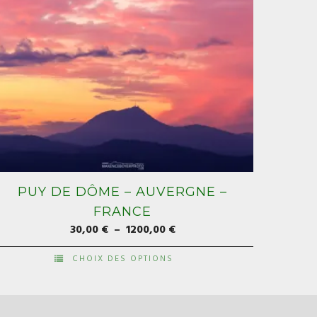
PUY DE DÔME – AUVERGNE –
FRANCE
Plage
30,00
€
–
1200,00
€
de
CHOIX DES OPTIONS
prix :
e
30,00 €
roduit
à