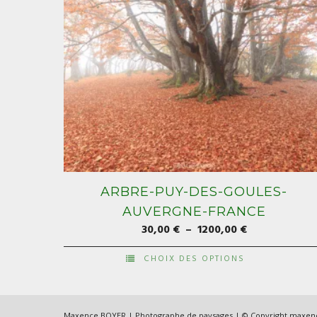
ARBRE-PUY-DES-GOULES-
AUVERGNE-FRANCE
Plage
30,00
€
–
1200,00
€
de
CHOIX DES OPTIONS
prix :
Ce
30,00 €
produit
à
a
Maxence BOYER | Photographe de paysages | © Copyright maxe