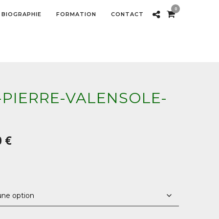
0
BIOGRAPHIE
FORMATION
CONTACT
-PIERRE-VALENSOLE-
Plage
0
€
de
prix :
60,00 €
à