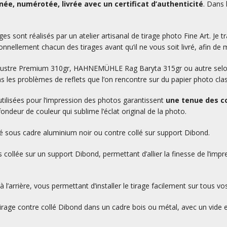
ée, numérotée, livrée avec un certificat d’authenticité
. Dans 
es sont réalisés par un atelier artisanal de tirage photo Fine Art. Je tr
nnellement chacun des tirages avant qu’il ne vous soit livré, afin de m
L Lustre Premium 310gr, HAHNEMÜHLE Rag Baryta 315gr ou autre selon v
as les problèmes de reflets que l’on rencontre sur du papier photo cla
utilisées pour l’impression des photos garantissent
une tenue des co
ondeur de couleur qui sublime l’éclat original de la photo.
ré sous cadre aluminium noir ou contre collé sur support Dibond.
 collée sur un support Dibond, permettant d’allier la finesse de l’impr
 l’arrière, vous permettant d’installer le tirage facilement sur tous vo
 tirage contre collé Dibond dans un cadre bois ou métal, avec un vide en