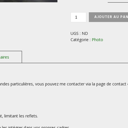
QUANTITÉ
AJOUTER AU PAN
DE
LOCH
LINNHE
UGS :
ND
-
Catégorie :
Photo
ECOSSE
des particulières, vous pouvez me contacter via la page de contact 
limitant les reflets.
les intégrer dans vos propres cadres.