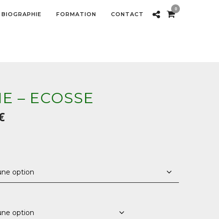
0
BIOGRAPHIE
FORMATION
CONTACT
E – ECOSSE
Plage
€
de
prix :
40,00 €
à
850,00 €