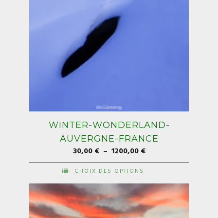
du
produit
WINTER-WONDERLAND-
AUVERGNE-FRANCE
Plage
30,00
€
–
1200,00
€
de
CHOIX DES OPTIONS
prix :
Ce
30,00 €
produit
à
a
1200,00 €
plusieurs