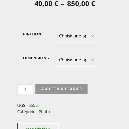
Plage
40,00
€
850,00
€
–
de
prix :
40,00 €
FINITION
à
850,00 €
DIMENSIONS
QUANTITÉ
AJOUTER AU PANIER
DE
LES-
ROCHES-
UGS :
6555
TUILIERE-
Catégorie :
Photo
ET-
SANADOIRE-
AUVERGNE-