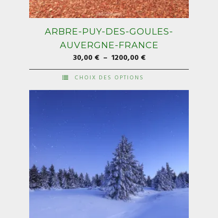
ARBRE-PUY-DES-GOULES-
AUVERGNE-FRANCE
Plage
30,00
€
–
1200,00
€
de
CHOIX DES OPTIONS
prix :
Ce
30,00 €
produit
à
a
1200,00 €
plusieurs
variations.
Les
options
peuvent
être
choisies
sur
la
page