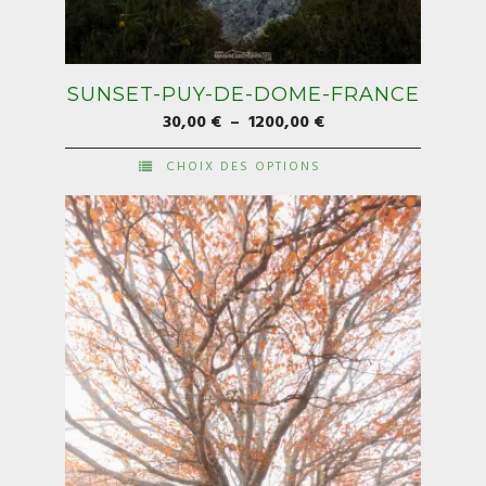
SUNSET-PUY-DE-DOME-FRANCE
Plage
30,00
€
–
1200,00
€
de
CHOIX DES OPTIONS
prix :
Ce
30,00 €
produit
à
a
1200,00 €
plusieurs
variations.
Les
options
peuvent
être
choisies
sur
la
page