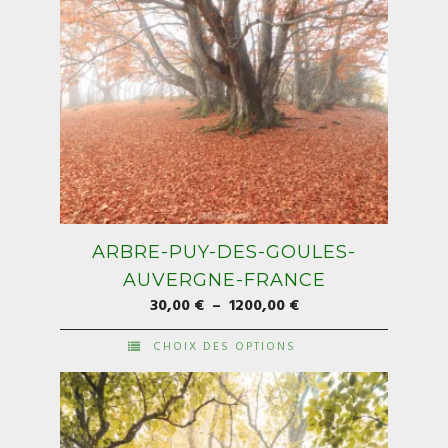
du
produit
ARBRE-PUY-DES-GOULES-
AUVERGNE-FRANCE
Plage
30,00
€
–
1200,00
€
de
CHOIX DES OPTIONS
prix :
Ce
30,00 €
produit
à
a
1200,00 €
plusieurs