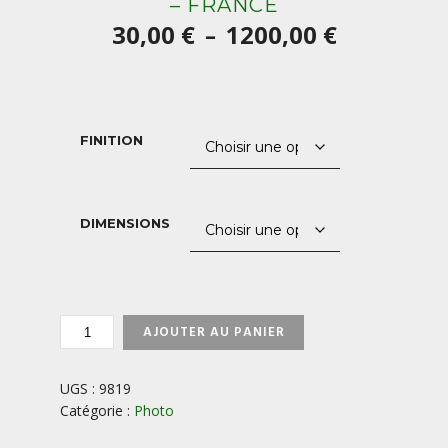
– FRANCE
Plage
30,00
€
1200,00
€
–
de
prix :
30,00 €
FINITION
à
1200,00 €
DIMENSIONS
QUANTITÉ
AJOUTER AU PANIER
DE
LAC
DE
UGS :
9819
GUERY
Catégorie :
Photo
-
AUVERGNE