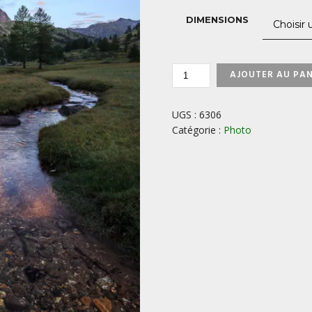
DIMENSIONS
QUANTITÉ
AJOUTER AU PAN
DE
LA
CLARÉE-
UGS :
6306
HAUTES-
Catégorie :
Photo
ALPES-
FRANCE