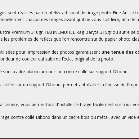
es sont réalisés par un atelier artisanal de tirage photo Fine Art. Je tr
nnellement chacun des tirages avant qu’il ne vous soit livré, afin de m
L Lustre Premium 310gr, HAHNEMÜHLE Rag Baryta 315gr ou autre selon v
as les problèmes de reflets que l’on rencontre sur du papier photo cla
utilisées pour l’impression des photos garantissent
une tenue des co
ondeur de couleur qui sublime l’éclat original de la photo.
ré sous cadre aluminium noir ou contre collé sur support Dibond.
 collée sur un support Dibond, permettant d’allier la finesse de l’impr
 l’arrière, vous permettant d’installer le tirage facilement sur tous vo
 tirage contre collé Dibond dans un cadre bois ou métal, avec un vide en