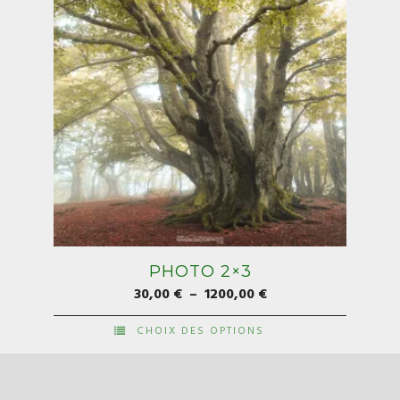
la
page
du
produit
PHOTO 2×3
Plage
30,00
€
–
1200,00
€
de
CHOIX DES OPTIONS
prix :
Ce
30,00 €
produit
à
a