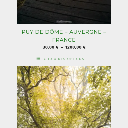
PUY DE DÔME – AUVERGNE –
FRANCE
Plage
30,00
€
–
1200,00
€
de
CHOIX DES OPTIONS
prix :
Ce
30,00 €
produit
à
a
1200,00 €
plusieurs
variations.
Les
options
peuvent
être
choisies
sur