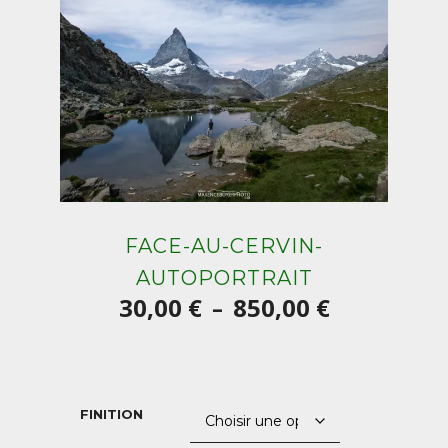
FACE-AU-CERVIN-
AUTOPORTRAIT
Plage
30,00
€
850,00
€
–
de
prix :
30,00 €
FINITION
à