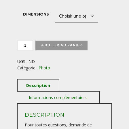
850,00 €
DIMENSIONS
QUANTITÉ
AJOUTER AU PANIER
DE
FACE-
AU-
UGS :
ND
CERVIN-
Catégorie :
Photo
AUTOPORTRAIT
DESCRIPTION
Pour toutes questions, demande de