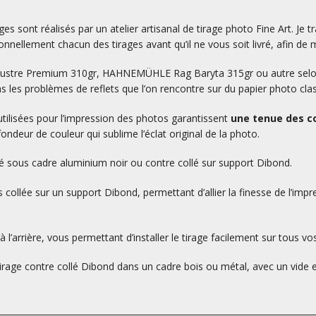
es sont réalisés par un atelier artisanal de tirage photo Fine Art. Je tr
nnellement chacun des tirages avant qu’il ne vous soit livré, afin de m
L Lustre Premium 310gr, HAHNEMÜHLE Rag Baryta 315gr ou autre selon v
as les problèmes de reflets que l’on rencontre sur du papier photo cla
utilisées pour l’impression des photos garantissent
une tenue des co
ondeur de couleur qui sublime l’éclat original de la photo.
ré sous cadre aluminium noir ou contre collé sur support Dibond.
 collée sur un support Dibond, permettant d’allier la finesse de l’impr
 l’arrière, vous permettant d’installer le tirage facilement sur tous vo
 tirage contre collé Dibond dans un cadre bois ou métal, avec un vide en