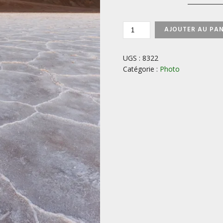
QUANTITÉ
AJOUTER AU PAN
DE
DEATH
VALLEY
UGS :
8322
-
Catégorie :
Photo
USA