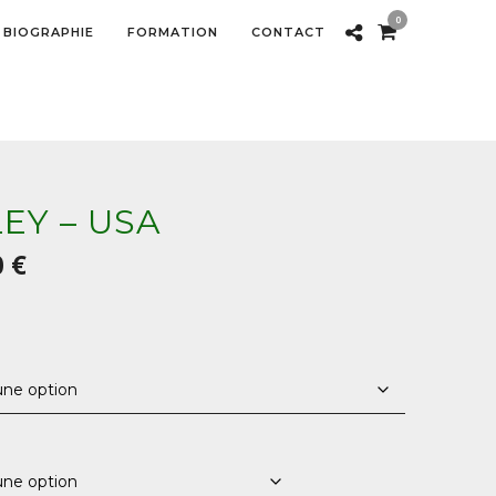
0
BIOGRAPHIE
FORMATION
CONTACT
EY – USA
Plage
0
€
de
prix :
30,00 €
à
1200,00 €