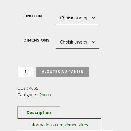
prix :
40,00 €
FINITION
à
850,00 €
DIMENSIONS
QUANTITÉ
AJOUTER AU PANIER
DE
CYGNE-
FINLANDE
UGS :
4655
Catégorie :
Photo