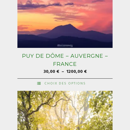
PUY DE DÔME – AUVERGNE –
FRANCE
Plage
30,00
€
–
1200,00
€
de
CHOIX DES OPTIONS
prix :
Ce
30,00 €
produit
à
a
1200,00 €
plusieurs
variations.
Les
options