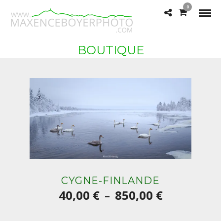
0
BOUTIQUE
CYGNE-FINLANDE
Plage
40,00
€
850,00
€
–
de