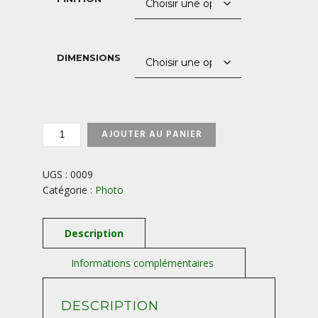
à
1200,00 €
DIMENSIONS
QUANTITÉ
AJOUTER AU PANIER
DE
COUCHER-
DE-
UGS :
0009
SOLEIL-
Catégorie :
Photo
A-
VALENSOLE-
PROVENCE-
FRANCE
DESCRIPTION