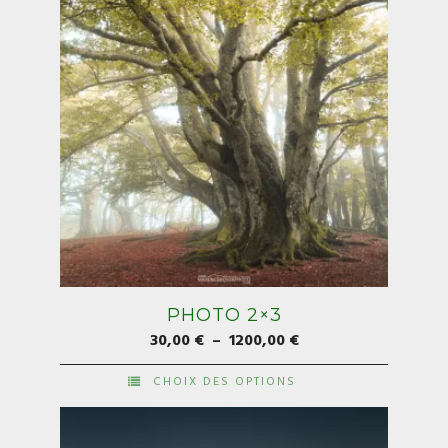
sur
la
page
du
produit
PHOTO 2×3
Plage
30,00
€
–
1200,00
€
de
CHOIX DES OPTIONS
prix :
Ce
30,00 €
produit
à
a