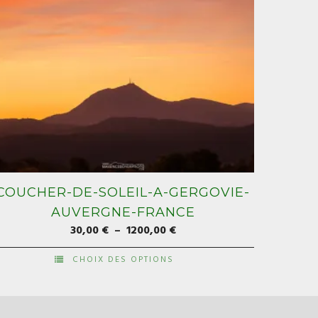
COUCHER-DE-SOLEIL-A-GERGOVIE-
AUVERGNE-FRANCE
Plage
30,00
€
–
1200,00
€
de
CHOIX DES OPTIONS
prix :
e
30,00 €
roduit
à