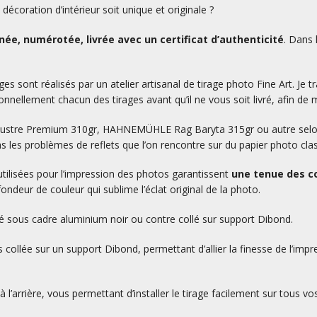
écoration d’intérieur soit unique et originale ?
ée, numérotée, livrée avec un certificat d’authenticité
. Dans 
es sont réalisés par un atelier artisanal de tirage photo Fine Art. Je tr
nnellement chacun des tirages avant qu’il ne vous soit livré, afin de m
L Lustre Premium 310gr, HAHNEMÜHLE Rag Baryta 315gr ou autre selon v
as les problèmes de reflets que l’on rencontre sur du papier photo cla
utilisées pour l’impression des photos garantissent
une tenue des co
ondeur de couleur qui sublime l’éclat original de la photo.
ré sous cadre aluminium noir ou contre collé sur support Dibond.
 collée sur un support Dibond, permettant d’allier la finesse de l’impr
 l’arrière, vous permettant d’installer le tirage facilement sur tous vo