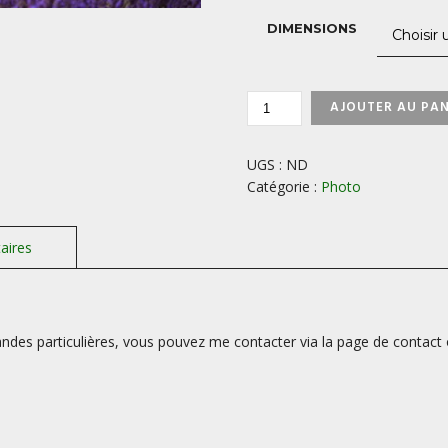
DIMENSIONS
QUANTITÉ
AJOUTER AU PAN
DE
CABANE-
SUR-
UGS :
ND
LE-
Catégorie :
Photo
PLATEAU-
DE-
VALENSOLE-
PROVENCE-
FRANCE
des particulières, vous pouvez me contacter via la page de contact 