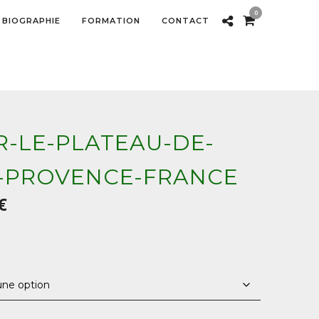
0
BIOGRAPHIE
FORMATION
CONTACT
R-LE-PLATEAU-DE-
-PROVENCE-FRANCE
Plage
€
de
prix :
40,00 €
à