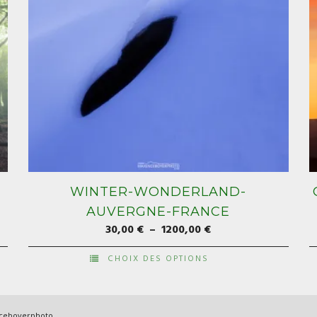
WINTER-WONDERLAND-
AUVERGNE-FRANCE
Plage
30,00
€
–
1200,00
€
de
CHOIX DES OPTIONS
prix :
Ce
C
30,00 €
produit
p
à
a
a
nceboyerphoto