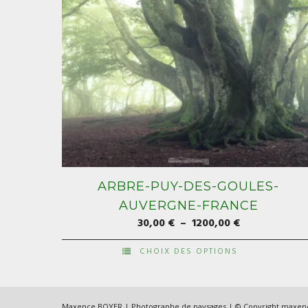
ARBRE-PUY-DES-GOULES-
AUVERGNE-FRANCE
Plage
30,00
€
–
1200,00
€
de
CHOIX DES OPTIONS
prix :
Ce
30,00 €
produit
à
a
Maxence BOYER | Photographe de paysages | © Copyright maxe