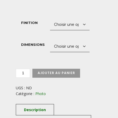
de
prix :
40,00 €
FINITION
à
850,00 €
DIMENSIONS
QUANTITÉ
AJOUTER AU PANIER
DE
BUTTERMERE-
LAKE-
UGS :
ND
DISTRICT-
Catégorie :
Photo
ANGLETERRE