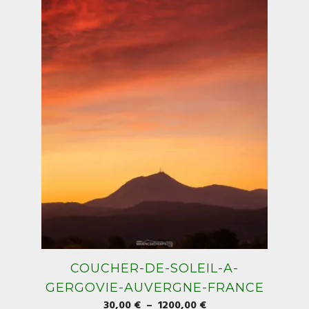
peuvent
être
choisies
sur
la
page
du
produit
COUCHER-DE-SOLEIL-A-
GERGOVIE-AUVERGNE-FRANCE
Plage
30,00
€
–
1200,00
€