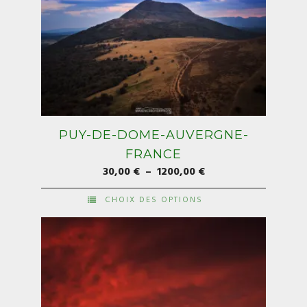
PUY-DE-DOME-AUVERGNE-
FRANCE
Plage
30,00
€
–
1200,00
€
de
CHOIX DES OPTIONS
prix :
Ce
30,00 €
produit
à
a
1200,00 €
plusieurs
variations.
Les
options