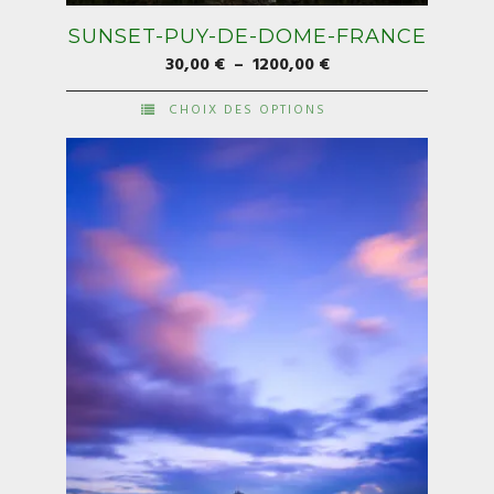
SUNSET-PUY-DE-DOME-FRANCE
Plage
30,00
€
–
1200,00
€
de
CHOIX DES OPTIONS
prix :
Ce
30,00 €
produit
à
a
1200,00 €
plusieurs
variations.
Les
options
peuvent
être
choisies
sur
la
page
du
produit